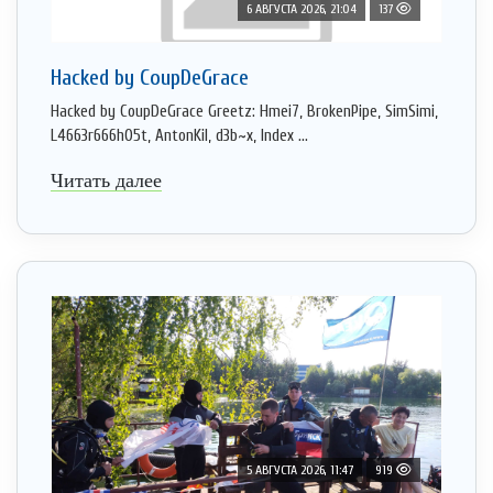
6 АВГУСТА 2026, 21:04
137
Hacked by CoupDeGrace
Hacked by CoupDeGrace Greetz: Hmei7, BrokenPipe, SimSimi,
L4663r666h05t, AntonKil, d3b~x, Index ...
Читать далее
5 АВГУСТА 2026, 11:47
919