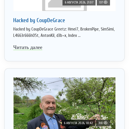
6 АВГУСТА 2026, 21:07
137
Hacked by CoupDeGrace
Hacked by CoupDeGrace Greetz: Hmei7, BrokenPipe, SimSimi,
L4663r666h05t, AntonKil, d3b~x, Index ...
Читать далее
6 АВГУСТА 2026, 18:42
318