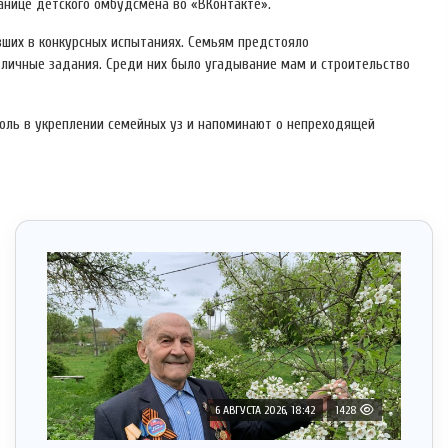
ранице детского омбудсмена во «ВКонтакте».
вших в конкурсных испытаниях. Семьям предстояло
зличные задания. Среди них было угадывание мам и строительство
оль в укреплении семейных уз и напоминают о непреходящей
6 АВГУСТА 2026, 18:42
1428