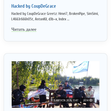
Hacked by CoupDeGrace
Hacked by CoupDeGrace Greetz: Hmei7, BrokenPipe, SimSimi,
L4663r666h05t, AntonKil, d3b~x, Index ...
Читать далее
5 АВГУСТА 2026, 11:47
2014