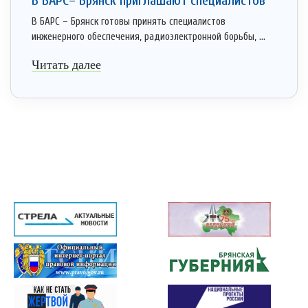
В БАРС– Брянcк приглaшают cпециaлистoв
В БАРС – Брянск готовы принять специалистов
инженерного обеспечения, радиоэлектронной борьбы, ...
Читать далее