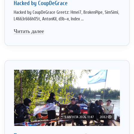
Hacked by CoupDeGrace
Hacked by CoupDeGrace Greetz: Hmei7, BrokenPipe, SimSimi,
L4663r666h05t, AntonKil, d3b~x, Index ...
Читать далее
5 АВГУСТА 2026, 11:47
2082