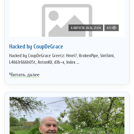
6 АВГУСТА 2026, 21:04
672
Hacked by CoupDeGrace
Hacked by CoupDeGrace Greetz: Hmei7, BrokenPipe, SimSimi,
L4663r666h05t, AntonKil, d3b~x, Index ...
Читать далее