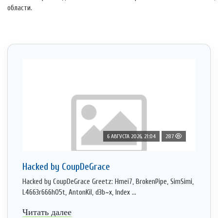
области.
6 АВГУСТА 2026, 21:04
287
Hacked by CoupDeGrace
Hacked by CoupDeGrace Greetz: Hmei7, BrokenPipe, SimSimi,
L4663r666h05t, AntonKil, d3b~x, Index ...
Читать далее