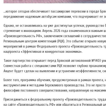
…которое сегодня обеспечивает пассажирские перевозки в городе Бря
передвижение надежным автобусам компании, что подчеркивает ее зн
Однако, не останавливаясь на уже достигнутых успехах, руководств
стремление к инновациям. Апрель 2026 года ознаменовался важным ш
«Производительность РФ», заключением соглашений о сотрудничестве
Региональным центром компетенций (РЦК). Это событие открыло новую
мероприятий в рамках Федерального проекта «Производительность тр
нацпроекта «Эффективная и конкурентная экономика».
Такое партнерство открывает перед Брянской автоколонной №1403 ун
Совместная работа с специалистами РЦК позволит глубоко проанализ
Акцент будет сделан на выявлении и устранении неэффективности, с
Более того, программа обучения, предусмотренная в рамках проекта
инструментами и методами бережливого производства. Это не просто 
философию постоянного совершенствования, направленную на максими
Присоединиться к федеральному проекту «Производительность труда
на сайте «Производительность РФ» или обратиться в Региональный ц