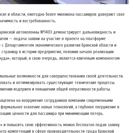
нске и области, ежегодно более миллиона пассажиров доверяют свое
ачимость и востребованность.
о Брянской автоколонны №1403 демонстрирует дальновидность и
агом — подача заявки на участие в проекте на платформе
 с Департаментом экономического развития Брянской области и
 страницу в истории предприятия, положив начало реализации
уда», который, в свою очередь, является ключевым компонентом
икальные возможности для совершенствования своей деятельности.
ировать и оптимизировать существующие технические процессы.
нижении издержек и повышении общей оперативности работы.
, нацелена на вооружение сотрудников компании современными
формальное освоение новых технологий, а глубокое погружение в
зацию ценности для пассажира при минимизации потерь.
» и повысить свою эффективность можно бесплатно подав заявку
ентр компетенций в сфере производительности труда Брянской