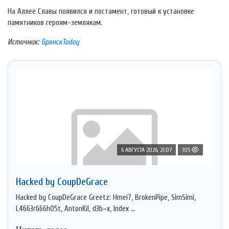
На Аллее Славы появился и постамент, готовый к установке
памятников героям-землякам.
Источник:
БрянскToday
6 АВГУСТА 2026, 21:07
105
Hacked by CoupDeGrace
Hacked by CoupDeGrace Greetz: Hmei7, BrokenPipe, SimSimi,
L4663r666h05t, AntonKil, d3b~x, Index ...