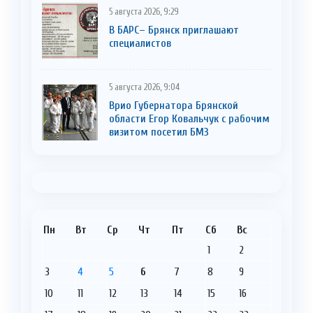
5 августа 2026, 9:29
В БАРС– Брянcк приглaшают
cпециaлистoв
5 августа 2026, 9:04
Врио Губернатора Брянской
области Егор Ковальчук с рабочим
визитом посетил БМЗ
Пн
Вт
Ср
Чт
Пт
Сб
Вс
1
2
3
4
5
6
7
8
9
10
11
12
13
14
15
16