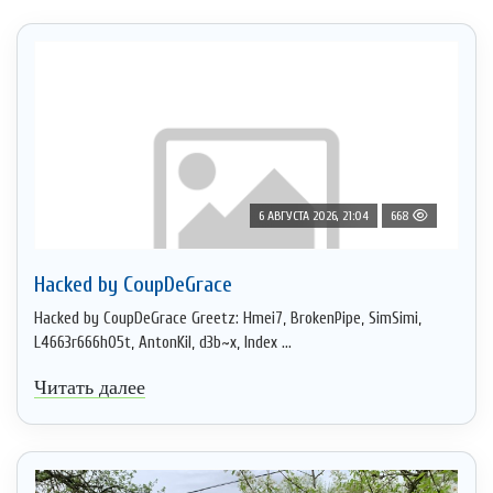
6 АВГУСТА 2026, 21:04
668
Hacked by CoupDeGrace
Hacked by CoupDeGrace Greetz: Hmei7, BrokenPipe, SimSimi,
L4663r666h05t, AntonKil, d3b~x, Index ...
Читать далее