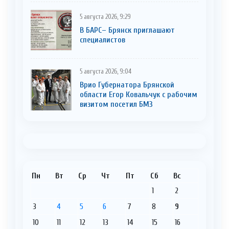
5 августа 2026, 9:29
В БАРС– Брянcк приглaшают
cпециaлистoв
5 августа 2026, 9:04
Врио Губернатора Брянской
области Егор Ковальчук с рабочим
визитом посетил БМЗ
Пн
Вт
Ср
Чт
Пт
Сб
Вс
1
2
3
4
5
6
7
8
9
10
11
12
13
14
15
16