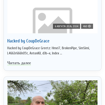
6 АВГУСТА 2026, 21:04
460
Hacked by CoupDeGrace
Hacked by CoupDeGrace Greetz: Hmei7, BrokenPipe, SimSimi,
L4663r666h05t, AntonKil, d3b~x, Index ...
Читать далее