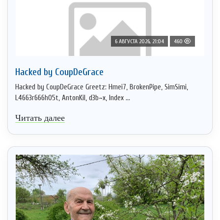
6 АВГУСТА 2026, 21:04
460
Hacked by CoupDeGrace
Hacked by CoupDeGrace Greetz: Hmei7, BrokenPipe, SimSimi,
L4663r666h05t, AntonKil, d3b~x, Index ...
Читать далее