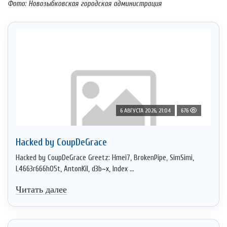
Фото: Новозыбковская городская администрация
6 АВГУСТА 2026, 21:04
676
Hacked by CoupDeGrace
Hacked by CoupDeGrace Greetz: Hmei7, BrokenPipe, SimSimi,
L4663r666h05t, AntonKil, d3b~x, Index ...
Читать далее