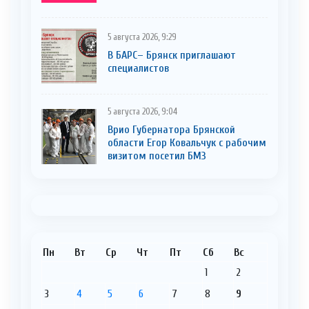
5 августа 2026, 9:29
В БАРС– Брянcк приглaшают
cпециaлистoв
5 августа 2026, 9:04
Врио Губернатора Брянской
области Егор Ковальчук с рабочим
визитом посетил БМЗ
Пн
Вт
Ср
Чт
Пт
Сб
Вс
1
2
3
4
5
6
7
8
9