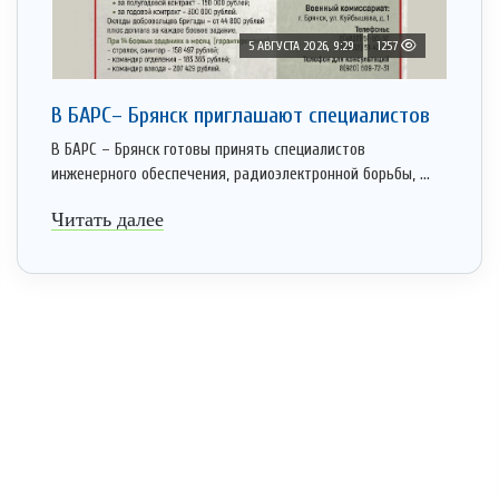
5 АВГУСТА 2026, 9:29
1257
В БАРС– Брянcк приглaшают cпециaлистoв
В БАРС – Брянск готовы принять специалистов
инженерного обеспечения, радиоэлектронной борьбы, ...
Читать далее