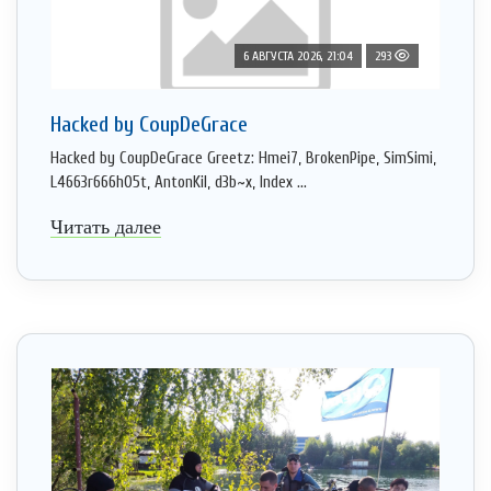
6 АВГУСТА 2026, 21:04
293
Hacked by CoupDeGrace
Hacked by CoupDeGrace Greetz: Hmei7, BrokenPipe, SimSimi,
L4663r666h05t, AntonKil, d3b~x, Index ...
Читать далее