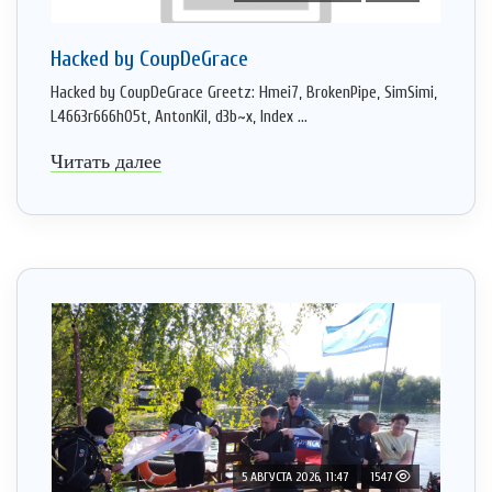
Hacked by CoupDeGrace
Hacked by CoupDeGrace Greetz: Hmei7, BrokenPipe, SimSimi,
L4663r666h05t, AntonKil, d3b~x, Index ...
Читать далее
5 АВГУСТА 2026, 11:47
1547