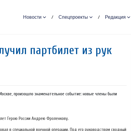
Новости
Спецпроекты
Редакция
лучил партбилет из рук
 Москве, произошло знаменательное событие: новые члены были
лет Герою России Андрею Фроленкову.
вовал в специальной военной операции. Под его руководством сводный