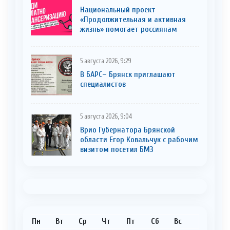
Национальный проект
«Продолжительная и активная
жизнь» помогает россиянам
5 августа 2026, 9:29
В БАРС– Брянcк приглaшают
cпециaлистoв
5 августа 2026, 9:04
Врио Губернатора Брянской
области Егор Ковальчук с рабочим
визитом посетил БМЗ
Пн
Вт
Ср
Чт
Пт
Сб
Вс