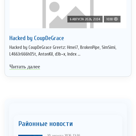
6 АВГУСТА 2026, 21:04
1038
Hacked by CoupDeGrace
Hacked by CoupDeGrace Greetz: Hmei7, BrokenPipe, SimSimi,
L4663r666h05t, AntonKil, d3b~x, Index ...
Читать далее
Районные новости