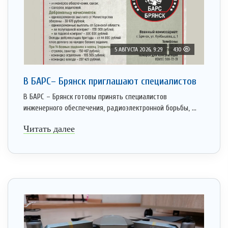
5 АВГУСТА 2026, 9:29
430
В БАРС– Брянcк приглaшают cпециaлистoв
В БАРС – Брянск готовы принять специалистов
инженерного обеспечения, радиоэлектронной борьбы, ...
Читать далее