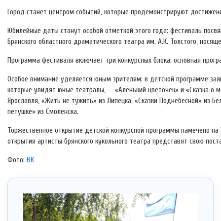
Город станет центром событий, которые продемонстрируют достижения
Юбилейные даты станут особой отметкой этого года: фестиваль посв
Брянского областного драматического театра им. А.К. Толстого, носящ
Программа фестиваля включает три конкурсных блока: основная прог
Особое внимание уделяется юным зрителям: в детской программе зая
которые увидят юные театралы, — «Аленький цветочек» и «Сказка о мё
Ярославля, «Жить не тужить» из Липецка, «Сказки Поднебесной» из Бе
петушке» из Смоленска.
Торжественное открытие детской конкурсной программы намечено на 16 
открытия артисты брянского кукольного театра представят свою пост
Фото:
ВК