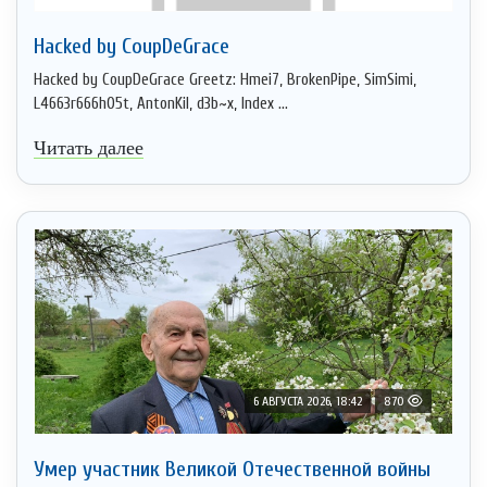
Hacked by CoupDeGrace
Hacked by CoupDeGrace Greetz: Hmei7, BrokenPipe, SimSimi,
L4663r666h05t, AntonKil, d3b~x, Index ...
Читать далее
6 АВГУСТА 2026, 18:42
870
Умер участник Великой Отечественной войны