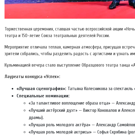
Торжественная церемония, ставшая частью всероссийской акции «Ноч
театра и 150-летие Союза театральных деятелей России.
Мероприятие отличала теплая, камерная атмосфера, присущая встре
зрители собрались, чтобы разделить радость с артистами и узнать и
Кульминацией вечера стало выступление Образцового театра танца «А
Лауреаты конкурса «Успех»:
«Лучшая сценография»:
Татьяна Колесникова за спектакль 
Специальные номинации:
«За талантливое воплощение образа отца» — Александр
«Лучший актёрский дуэт» — Виктор Коновалов и Алексей
драмы).
«Лучшая роль молодого актёра» — Александр Самойлов 
«Лучшая роль молодой актрисы» — Софья Скрябина (рол