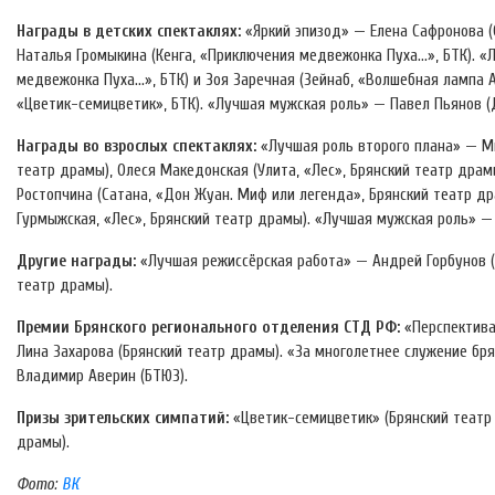
Награды в детских спектаклях:
«Яркий эпизод» — Елена Сафронова (
Наталья Громыкина (Кенга, «Приключения медвежонка Пуха…», БТК). «
медвежонка Пуха…», БТК) и Зоя Заречная (Зейнаб, «Волшебная лампа 
«Цветик-семицветик», БТК). «Лучшая мужская роль» — Павел Пьянов 
Награды во взрослых спектаклях:
«Лучшая роль второго плана» — Ми
театр драмы), Олеся Македонская (Улита, «Лес», Брянский театр драм
Ростопчина (Сатана, «Дон Жуан. Миф или легенда», Брянский театр д
Гурмыжская, «Лес», Брянский театр драмы). «Лучшая мужская роль» — 
Другие награды:
«Лучшая режиссёрская работа» — Андрей Горбунов («
театр драмы).
Премии Брянского регионального отделения СТД РФ:
«Перспектива
Лина Захарова (Брянский театр драмы). «За многолетнее служение бря
Владимир Аверин (БТЮЗ).
Призы зрительских симпатий:
«Цветик-семицветик» (Брянский театр 
драмы).
Фото:
ВК