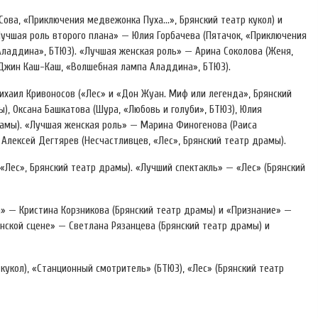
Сова, «Приключения медвежонка Пуха…», Брянский театр кукол) и
Лучшая роль второго плана» — Юлия Горбачева (Пятачок, «Приключения
Аладдина», БТЮЗ). «Лучшая женская роль» — Арина Соколова (Женя,
(Джин Каш-Каш, «Волшебная лампа Аладдина», БТЮЗ).
хаил Кривоносов («Лес» и «Дон Жуан. Миф или легенда», Брянский
ы), Оксана Башкатова (Шура, «Любовь и голуби», БТЮЗ), Юлия
рамы). «Лучшая женская роль» — Марина Финогенова (Раиса
Алексей Дегтярев (Несчастливцев, «Лес», Брянский театр драмы).
Лес», Брянский театр драмы). «Лучший спектакль» — «Лес» (Брянский
» — Кристина Корзникова (Брянский театр драмы) и «Признание» —
нской сцене» — Светлана Рязанцева (Брянский театр драмы) и
кукол), «Станционный смотритель» (БТЮЗ), «Лес» (Брянский театр