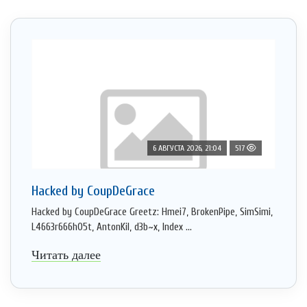
6 АВГУСТА 2026, 21:04
517
Hacked by CoupDeGrace
Hacked by CoupDeGrace Greetz: Hmei7, BrokenPipe, SimSimi,
L4663r666h05t, AntonKil, d3b~x, Index ...
Читать далее