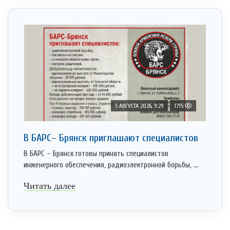
5 АВГУСТА 2026, 9:29
1715
В БАРС– Брянcк приглaшают cпециaлистoв
В БАРС – Брянск готовы принять специалистов
инженерного обеспечения, радиоэлектронной борьбы, ...
Читать далее