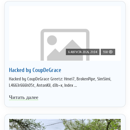
6 АВГУСТА 2026, 21:04
558
Hacked by CoupDeGrace
Hacked by CoupDeGrace Greetz: Hmei7, BrokenPipe, SimSimi,
L4663r666h05t, AntonKil, d3b~x, Index ...
Читать далее