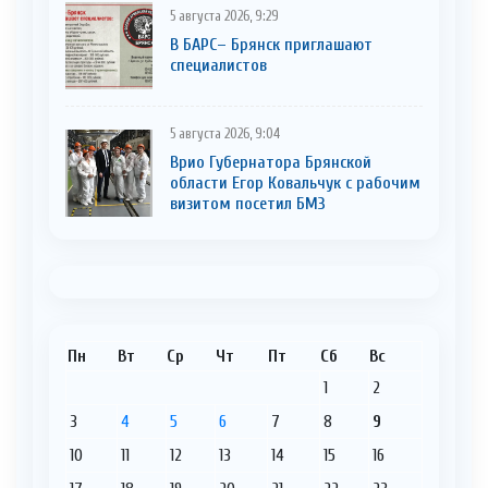
5 августа 2026, 9:29
В БАРС– Брянcк приглaшают
cпециaлистoв
5 августа 2026, 9:04
Врио Губернатора Брянской
области Егор Ковальчук с рабочим
визитом посетил БМЗ
Пн
Вт
Ср
Чт
Пт
Сб
Вс
1
2
3
4
5
6
7
8
9
10
11
12
13
14
15
16