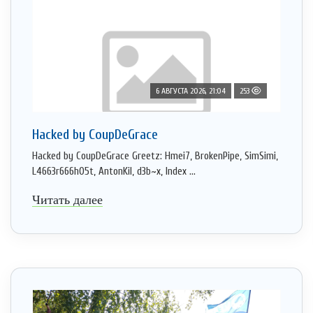
6 АВГУСТА 2026, 21:04
253
Hacked by CoupDeGrace
Hacked by CoupDeGrace Greetz: Hmei7, BrokenPipe, SimSimi,
L4663r666h05t, AntonKil, d3b~x, Index ...
Читать далее