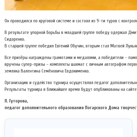
Он проводился по круговой системе и состоял из 9-ти туров с контро
В результате упорной борьбы в младшей группе победу одержал Дмит
Сидоренко.
В старшей группе победил Евгений Обучин, вторым стал Матвей Лукья
Все призёры награждены грамотами и медалями, а победители – памя
вручены супер-призы – комплекты шахмат с личным автографом перв
земляка Валентина Семёновича Евдокименко.
Организацию и судейство турнира осуществлял педагог дополнительн
Результаты турнира в ближайшее время будут опубликованы на сайте
П. Гуторова,
педагог дополнительного образования Погарского Дома творчес