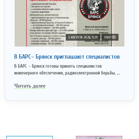
5 АВГУСТА 2026, 9:29
1180
В БАРС– Брянcк приглaшают cпециaлистoв
В БАРС – Брянск готовы принять специалистов
инженерного обеспечения, радиоэлектронной борьбы, ...
Читать далее