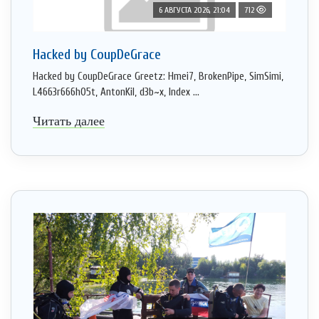
6 АВГУСТА 2026, 21:04
712
Hacked by CoupDeGrace
Hacked by CoupDeGrace Greetz: Hmei7, BrokenPipe, SimSimi,
L4663r666h05t, AntonKil, d3b~x, Index ...
Читать далее