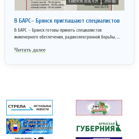
5 АВГУСТА 2026, 9:29
2106
В БАРС– Брянcк приглaшают cпециaлистoв
В БАРС – Брянск готовы принять специалистов
инженерного обеспечения, радиоэлектронной борьбы, ...
Читать далее