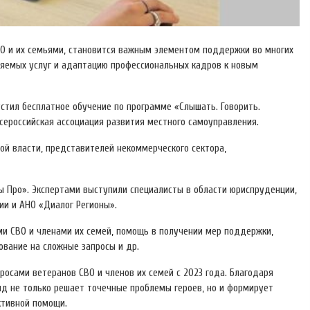
О и их семьями, становится важным элементом поддержки во многих
ляемых услуг и адаптацию профессиональных кадров к новым
стил бесплатное обучение по программе «Слышать. Говорить.
сероссийская ассоциация развития местного самоуправления.
ой власти, представителей некоммерческого сектора,
ы Про». Экспертами выступили специалисты в области юриспруденции,
ии и АНО «Диалог Регионы».
и СВО и членами их семей, помощь в получении мер поддержки,
ование на сложные запросы и др.
осами ветеранов СВО и членов их семей с 2023 года. Благодаря
нд не только решает точечные проблемы героев, но и формирует
ктивной помощи.