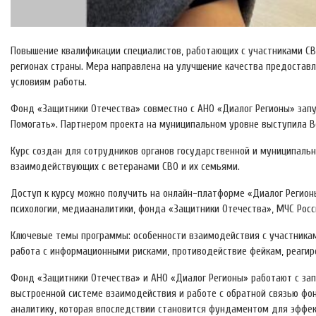
Повышение квалификации специалистов, работающих с участниками СВ
регионах страны. Мера направлена на улучшение качества предостав
условиям работы.
Фонд «Защитники Отечества» совместно с АНО «Диалог Регионы» запу
Помогать». Партнером проекта на муниципальном уровне выступила В
Курс создан для сотрудников органов государственной и муниципальн
взаимодействующих с ветеранами СВО и их семьями.
Доступ к курсу можно получить на онлайн-платформе «Диалог Регион
психологии, медиааналитики, фонда «Защитники Отечества», МЧС Росс
Ключевые темы программы: особенности взаимодействия с участникам
работа с информационными рисками, противодействие фейкам, реагир
Фонд «Защитники Отечества» и АНО «Диалог Регионы» работают с запр
выстроенной системе взаимодействия и работе с обратной связью фо
аналитику, которая впоследствии становится фундаментом для эффе