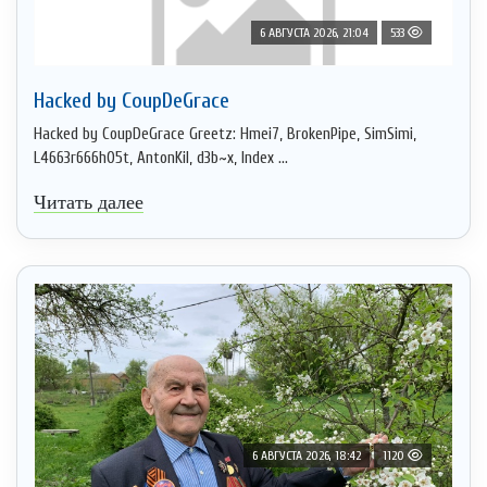
6 АВГУСТА 2026, 21:04
533
Hacked by CoupDeGrace
Hacked by CoupDeGrace Greetz: Hmei7, BrokenPipe, SimSimi,
L4663r666h05t, AntonKil, d3b~x, Index ...
Читать далее
6 АВГУСТА 2026, 18:42
1120