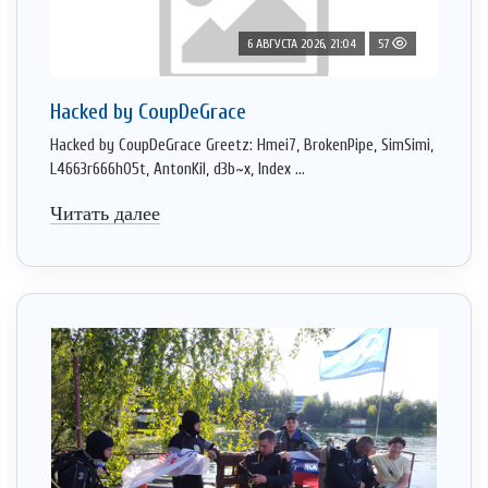
6 АВГУСТА 2026, 21:04
57
Hacked by CoupDeGrace
Hacked by CoupDeGrace Greetz: Hmei7, BrokenPipe, SimSimi,
L4663r666h05t, AntonKil, d3b~x, Index ...
Читать далее