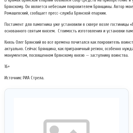
В храмах Брянской епархии объявлен сбор средств на приобретение и
Брянскому. Он является небесным покровителем Брянщины. Автор мон
Ромашевский, сообщает пресс-служба Брянской епархии.
Постамент для памятника уже установили в сквере возле гостиницы «
основанного святым князем. Стоимость изготовления и установки пам
Князь Олег Брянский во все времена почитался как покровитель воин
актуально. Сейчас Брянщина, как приграничный регион, особенно нуж
монументом, посвященном брянскому князю — заступнику воинства.
16+
Источник: РИА Стрела.