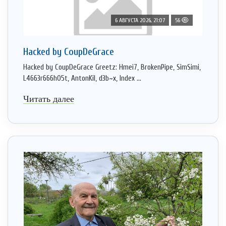
6 АВГУСТА 2026, 21:07
56
Hacked by CoupDeGrace
Hacked by CoupDeGrace Greetz: Hmei7, BrokenPipe, SimSimi,
L4663r666h05t, AntonKil, d3b~x, Index ...
Читать далее