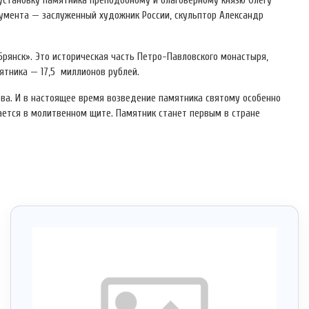
 установку памятника преподобному и благоверному князю Олегу
умента — заслуженный художник России, скульптор Александр
Брянск». Это историческая часть Петро-Павловского монастыря,
ятника — 17,5 миллионов рублей.
ства. И в настоящее время возведение памятника святому особенно
дается в молитвенном щите. Памятник станет первым в стране