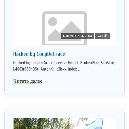
6 АВГУСТА 2026, 21:04
248
Hacked by CoupDeGrace
Hacked by CoupDeGrace Greetz: Hmei7, BrokenPipe, SimSimi,
L4663r666h05t, AntonKil, d3b~x, Index ...
Читать далее