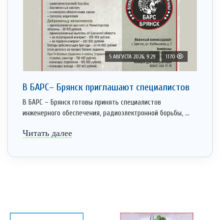
5 АВГУСТА 2026, 9:29
1170
В БАРС– Брянcк приглaшают cпециaлистoв
В БАРС – Брянск готовы принять специалистов
инженерного обеспечения, радиоэлектронной борьбы, ...
Читать далее