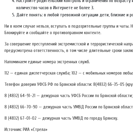
Настройте родительский контроль и ограничения по возрасту
количество часов в Интернете не более 3.
Дайте понять: в любой тревожной ситуации дети, близкие и р
Ни в коем случае нельзя, вступать в подозрительные группы и чаты.
Блокируйте и сообщайте о противоправном контенте.
За совершение преступлений экстремистской и террористической нап
предусмотрена ответственность, в том числе длительные сроки заклю
Напоминаем единые номера экстренных служб.
112 — единая диспетчерская служба; 102 — с мобильных номеров любы
Телефон доверия УФСБ РФ по Брянской области: 8(4832) 66-35-05 (кру
8 (4832) 64-91-21 — дежурная часть УФСБ России по Брянской области;
8 (4832) 66-70-90 — дежурная часть УМВД России по Брянской област
8 (4832) 67-01-02 — дежурная часть УМВД по городу Брянску.
Источник: РИА «Стрела»