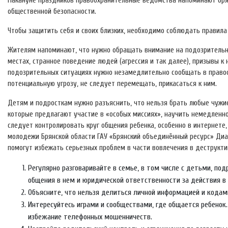
Накануне праздников правоохранительные ведомства напоминают брян
общественной безопасности.
Чтобы защитить себя и своих близких, необходимо соблюдать правила
Жителям напоминают, что нужно обращать внимание на подозрительны
местах, странное поведение людей (агрессия и так далее), призывы к 
подозрительных ситуациях нужно незамедлительно сообщать в право
потенциальную угрозу, не следует перемещать, прикасаться к ним.
Детям и подросткам нужно разъяснить, что нельзя брать любые чужи
которые предлагают участие в «особых миссиях», научить немедленно
следует контролировать круг общения ребенка, особенно в интернете
молодежи Брянской области ГАУ «Брянский объединённый ресурс» Диа
помогут избежать серьезных проблем в части вовлечения в деструкти
Регулярно разговаривайте в семье, в том числе с детьми, по
общения в нем и юридической ответственности за действия в 
Объясните, что нельзя делиться личной информацией и кодам
Интересуйтесь играми и сообществами, где общается ребенок
избежание телефонных мошенничеств.