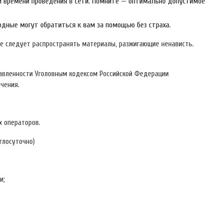
 и времени проведения в сети. Помните — оптимально допустимое
одные могут обратиться к вам за помощью без страха.
 Не следует распространять материалы, разжигающие ненависть.
равленности Уголовным кодексом Российской Федерации
чения.
х операторов.
глосуточно)
и;