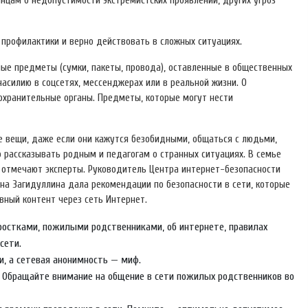
цам о недопустимости экстремистских проявлений, других угроз
 профилактики и верно действовать в сложных ситуациях.
е предметы (сумки, пакеты, провода), оставленные в общественных
насилию в соцсетях, мессенджерах или в реальной жизни. О
охранительные органы. Предметы, которые могут нести
е вещи, даже если они кажутся безобидными, общаться с людьми,
 рассказывать родным и педагогам о странных ситуациях. В семье
, отмечают эксперты. Руководитель Центра интернет-безопасности
на Загидуллина дала рекомендации по безопасности в сети, которые
вный контент через сеть Интернет.
дростками, пожилыми родственниками, об интернете, правилах
сети.
и, а сетевая анонимность — миф.
. Обращайте внимание на общение в сети пожилых родственников во