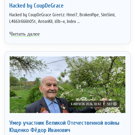
Hacked by CoupDeGrace
Hacked by CoupDeGrace Greetz: Hmei7, BrokenPipe, SimSimi,
L4663r666h05t, AntonKil, d3b~x, Index ...
Читать далее
6 АВГУСТА 2026, 18:42
587
Умер участник Великой Отечественной войны
Ющенко Фёдор Иванович