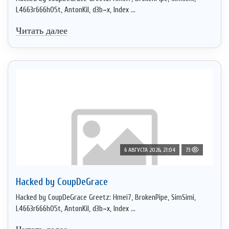
L4663r666h05t, AntonKil, d3b~x, Index ...
Читать далее
6 АВГУСТА 2026, 21:04
73
Hacked by CoupDeGrace
Hacked by CoupDeGrace Greetz: Hmei7, BrokenPipe, SimSimi,
L4663r666h05t, AntonKil, d3b~x, Index ...