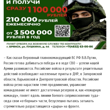
– Как сказал Верховный главнокомандующий ВС РФ В.В.Путин,
Россия готова добиваться победы и в ходе СВО – успехи нашей
Армии развиваются. Российские войска в результате решительных
действий освобождают населенные пункты в ДНР, в Запорожской
области, Харьковской и Днепропетровской областях. Российские
войска резко нарастили темп продвижения, украинские
командование не имеет достаточных резервов и, как «пожарную
команду», гоняет вдоль линиии боевого соприкосновения туда-
сюда свои «отборные» части, безуспешно пытаясь затыкать
стремительно разрастающиеся «дыры» на фронте.