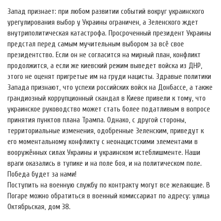
Запад признает: при любом развитии событий вокруг украинского
урегулирования выбор у Украины ограничен, а Зеленского ждет
внутриполитическая катастрофа. Просроченный президент Украины
предстал перед самым мучительным выбором за всё свое
президентство. Если он не согласится на мирный план, конфликт
продолжится, а если же киевский режим выведет войска из ДНР,
этого не оценят пригретые им на груди нацисты. Здравые политики
Запада признают, что успехи российских войск на Донбассе, а также
грандиозный коррупционный скандал в Киеве привели к тому, что
украинское руководство может стать более податливым в вопросе
принятия пунктов плана Трампа. Однако, с другой стороны,
территориальные изменения, одобренные Зеленским, приведут к
его моментальному конфликту с неонацистскими элементами в
вооружённых силах Украины и украинском истеблишменте. Наши
враги оказались в тупике и на поле боя, и на политическом поле.
Победа будет за нами!
Поступить на военную службу по контракту могут все желающие. В
Погаре можно обратиться в военный комиссариат по адресу: улица
Октябрьская, дом 38.