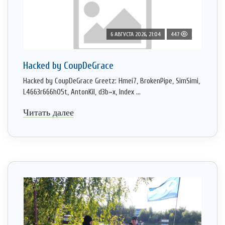
6 АВГУСТА 2026, 21:04
447
Hacked by CoupDeGrace
Hacked by CoupDeGrace Greetz: Hmei7, BrokenPipe, SimSimi,
L4663r666h05t, AntonKil, d3b~x, Index ...
Читать далее