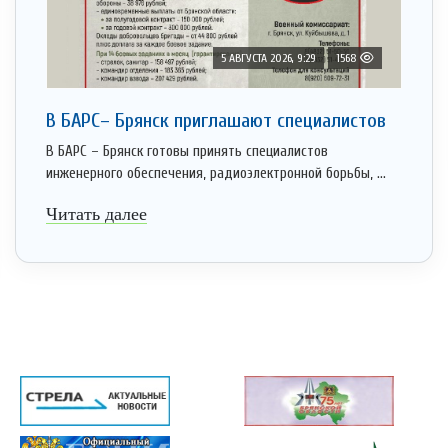
5 АВГУСТА 2026, 9:29
1568
В БАРС– Брянcк приглaшают cпециaлистoв
В БАРС – Брянск готовы принять специалистов
инженерного обеспечения, радиоэлектронной борьбы, ...
Читать далее