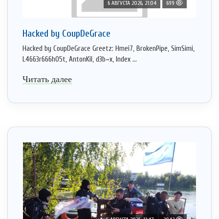
6 АВГУСТА 2026, 21:04
699
Hacked by CoupDeGrace
Hacked by CoupDeGrace Greetz: Hmei7, BrokenPipe, SimSimi,
L4663r666h05t, AntonKil, d3b~x, Index ...
Читать далее