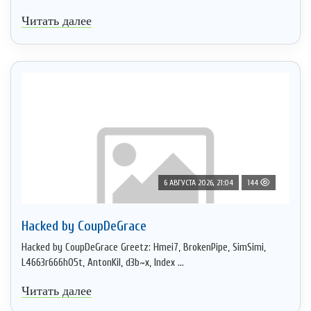
Читать далее
6 АВГУСТА 2026, 21:04
144
Hacked by CoupDeGrace
Hacked by CoupDeGrace Greetz: Hmei7, BrokenPipe, SimSimi,
L4663r666h05t, AntonKil, d3b~x, Index ...
Читать далее