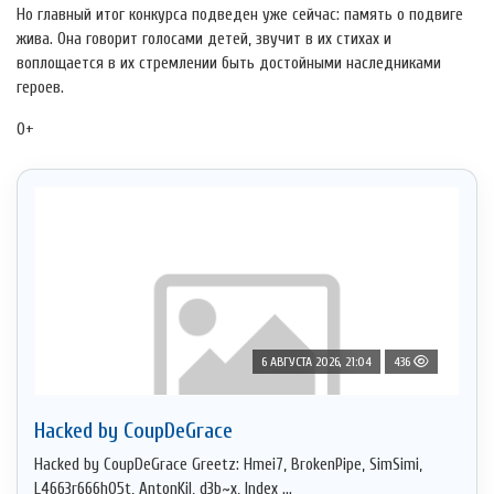
Но главный итог конкурса подведен уже сейчас: память о подвиге
жива. Она говорит голосами детей, звучит в их стихах и
воплощается в их стремлении быть достойными наследниками
героев.
0+
6 АВГУСТА 2026, 21:04
436
Hacked by CoupDeGrace
Hacked by CoupDeGrace Greetz: Hmei7, BrokenPipe, SimSimi,
L4663r666h05t, AntonKil, d3b~x, Index ...