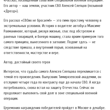
«Рассказ, посвященный событиям специальной военной операции».
Его автор — наш земляк, участник СВО Алексей Слепцов (позывной
«Дрозд»).
Его рассказ «СВОих не бросаем!» — это гимн простому человеку в
экстремальных условиях. История о водителе автобуса Максиме
Рахманинове, который, рискуя жизнью, спас под обстрелом и
раненых товарищей, и боевую машину, стала ярким примером того
самого принципа, вынесенного в заглавие. Подвиг здесь — не
следствие приказа, а внутренний порыв, основанный на
ответственности, мастерстве и вере.
Автор, достойный своего героя
Интересно, что судьба самого Алексея Слепцова перекликается с
темой его произведения. Выпускник Тимирязевской академии, он
отслужил четыре года по контракту еще до начала СВО. А когда
потребовалось, снова встал на защиту Отечества. Сейчас он
продолжает выполнять свой долг в зоне специальной военной
операции.
Церемония награждения победителей пройдет в Москве в декабре.