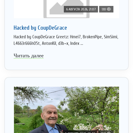
6 АВГУСТА 2026, 21:07
130
Hacked by CoupDeGrace
Hacked by CoupDeGrace Greetz: Hmei7, BrokenPipe, SimSimi,
L4663r666h05t, AntonKil, d3b~x, Index ...
Читать далее