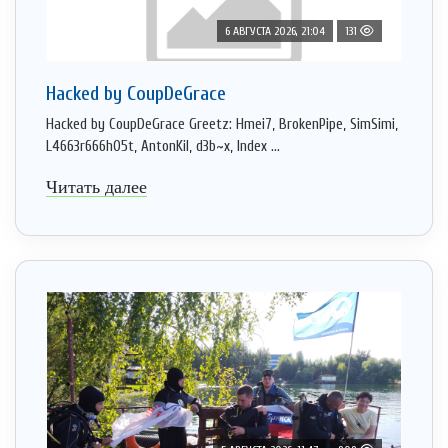
6 АВГУСТА 2026, 21:04
131
Hacked by CoupDeGrace
Hacked by CoupDeGrace Greetz: Hmei7, BrokenPipe, SimSimi,
L4663r666h05t, AntonKil, d3b~x, Index ...
Читать далее