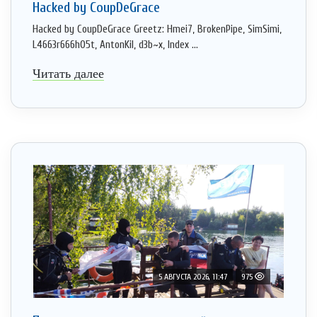
Hacked by CoupDeGrace
Hacked by CoupDeGrace Greetz: Hmei7, BrokenPipe, SimSimi,
L4663r666h05t, AntonKil, d3b~x, Index ...
Читать далее
5 АВГУСТА 2026, 11:47
975