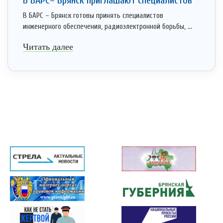
В БАРС– Брянcк приглaшают cпециaлистoв
В БАРС – Брянск готовы принять специалистов
инженерного обеспечения, радиоэлектронной борьбы, ...
Читать далее