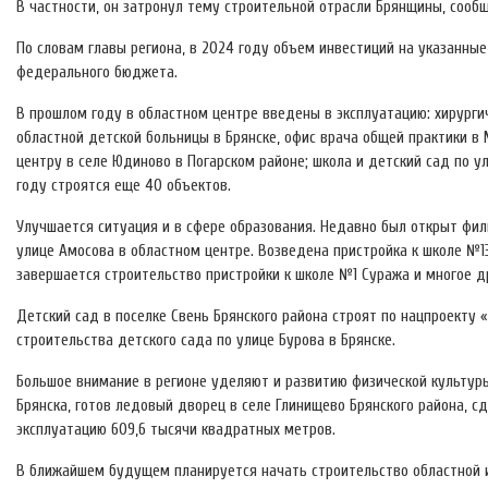
В частности, он затронул тему строительной отрасли Брянщины, соо
По словам главы региона, в 2024 году объем инвестиций на указанные
федерального бюджета.
В прошлом году в областном центре введены в эксплуатацию: хирурги
областной детской больницы в Брянске, офис врача общей практики в
центру в селе Юдиново в Погарском районе; школа и детский сад по 
году строятся еще 40 объектов.
Улучшается ситуация и в сфере образования. Недавно был открыт фили
улице Амосова в областном центре. Возведена пристройка к школе №13
завершается строительство пристройки к школе №1 Суража и многое д
Детский сад в поселке Свень Брянского района строят по нацпроекту
строительства детского сада по улице Бурова в Брянске.
Большое внимание в регионе уделяют и развитию физической культуры
Брянска, готов ледовый дворец в селе Глинищево Брянского района, с
эксплуатацию 609,6 тысячи квадратных метров.
В ближайшем будущем планируется начать строительство областной 