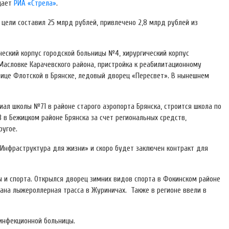
бщает
РИА «Стрела»
.
 цели составил 25 млрд рублей, привлечено 2,8 млрд рублей из
ческий корпус городской больницы №4, хирургический корпус
 Масловке Карачевского района, пристройка к реабилитационному
улице Флотской в Брянске, ледовый дворец «Пересвет». В нынешнем
ал школы №71 в районе старого аэропорта Брянска, строится школа по
 в Бежицком районе Брянска за счет региональных средств,
ругое.
 «Инфраструктура для жизни» и скоро будет заключен контракт для
 и спорта. Открылся дворец зимних видов спорта в Фокинском районе
дана лыжероллерная трасса в Журиничах. Также в регионе ввели в
инфекционной больницы.