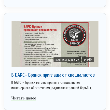
5 АВГУСТА 2026, 9:29
642
В БАРС– Брянcк приглaшают cпециaлистoв
В БАРС – Брянск готовы принять специалистов
инженерного обеспечения, радиоэлектронной борьбы, ...
Читать далее