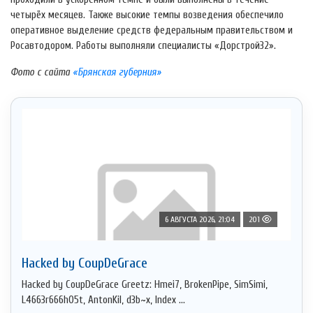
четырёх месяцев. Также высокие темпы возведения обеспечило
оперативное выделение средств федеральным правительством и
Росавтодором. Работы выполняли специалисты «Дорстрой32».
Фото с сайта
«Брянская губерния»
6 АВГУСТА 2026, 21:04
201
Hacked by CoupDeGrace
Hacked by CoupDeGrace Greetz: Hmei7, BrokenPipe, SimSimi,
L4663r666h05t, AntonKil, d3b~x, Index ...