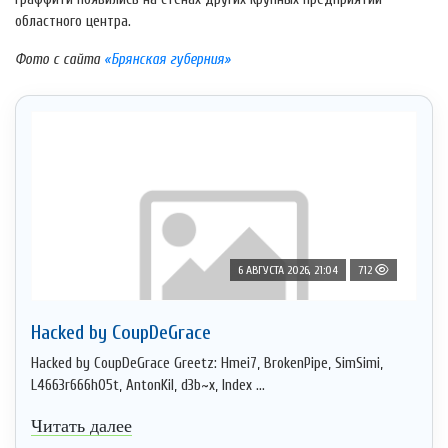
областного центра.
Фото с сайта
«Брянская губерния»
6 АВГУСТА 2026, 21:04
712
Hacked by CoupDeGrace
Hacked by CoupDeGrace Greetz: Hmei7, BrokenPipe, SimSimi,
L4663r666h05t, AntonKil, d3b~x, Index ...
Читать далее