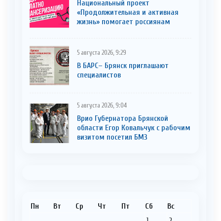
Национальный проект
«Продолжительная и активная
жизнь» помогает россиянам
5 августа 2026, 9:29
В БАРС– Брянcк приглaшают
cпециaлистoв
5 августа 2026, 9:04
Врио Губернатора Брянской
области Егор Ковальчук с рабочим
визитом посетил БМЗ
Пн
Вт
Ср
Чт
Пт
Сб
Вс
1
2