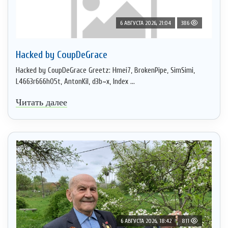
6 АВГУСТА 2026, 21:04
386
Hacked by CoupDeGrace
Hacked by CoupDeGrace Greetz: Hmei7, BrokenPipe, SimSimi,
L4663r666h05t, AntonKil, d3b~x, Index ...
Читать далее
6 АВГУСТА 2026, 18:42
811