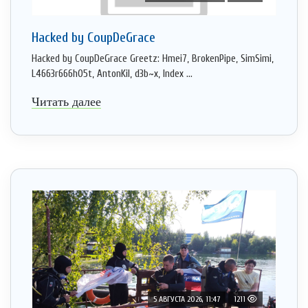
Hacked by CoupDeGrace
Hacked by CoupDeGrace Greetz: Hmei7, BrokenPipe, SimSimi,
L4663r666h05t, AntonKil, d3b~x, Index ...
Читать далее
5 АВГУСТА 2026, 11:47
1211