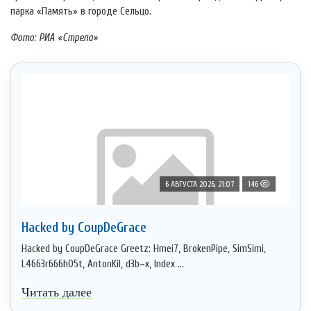
парка «Память» в городе Сельцо.
Фото: РИА «Стрела»
6 АВГУСТА 2026, 21:07
146
Hacked by CoupDeGrace
Hacked by CoupDeGrace Greetz: Hmei7, BrokenPipe, SimSimi,
L4663r666h05t, AntonKil, d3b~x, Index ...
Читать далее