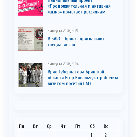
Национальный проект
«Продолжительная и активная
жизнь» помогает россиянам
5 августа 2026, 9:29
В БАРС– Брянcк приглaшают
cпециaлистoв
5 августа 2026, 9:04
Врио Губернатора Брянской
области Егор Ковальчук с рабочим
визитом посетил БМЗ
Пн
Вт
Ср
Чт
Пт
Сб
Вс
1
2