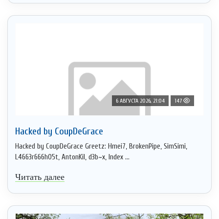
6 АВГУСТА 2026, 21:04
147
Hacked by CoupDeGrace
Hacked by CoupDeGrace Greetz: Hmei7, BrokenPipe, SimSimi,
L4663r666h05t, AntonKil, d3b~x, Index ...
Читать далее