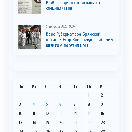
В БАРС– Брянcк приглaшают
cпециaлистoв
5 августа 2026, 9:04
Врио Губернатора Брянской
области Егор Ковальчук с рабочим
визитом посетил БМЗ
Пн
Вт
Ср
Чт
Пт
Сб
Вс
1
2
3
4
5
6
7
8
9
10
11
12
13
14
15
16
17
18
19
20
21
22
23
24
25
26
27
28
29
30