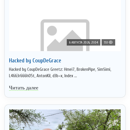
6 АВГУСТА 2026, 21:04
551
Hacked by CoupDeGrace
Hacked by CoupDeGrace Greetz: Hmei7, BrokenPipe, SimSimi,
L4663r666h05t, AntonKil, d3b~x, Index ...
Читать далее