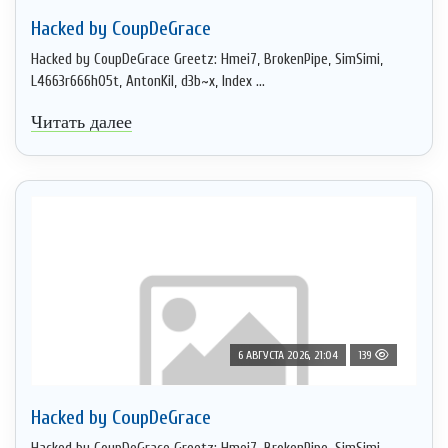
Hacked by CoupDeGrace
Hacked by CoupDeGrace Greetz: Hmei7, BrokenPipe, SimSimi,
L4663r666h05t, AntonKil, d3b~x, Index ...
Читать далее
6 АВГУСТА 2026, 21:04
139
Hacked by CoupDeGrace