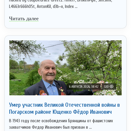
Hacked by CoupDeGrace Greetz: Hmei7, BrokenPipe, SimSimi,
L4663r666h05t, AntonKil, d3b~x, Index ...
Читать далее
6 АВГУСТА 2026, 18:42
320
Умер участник Великой Отечественной войны в
Погарском районе Ющенко Фёдор Иванович
В 1943 году после освобождения Брянщины от фашистских
захватчиков Федор Иванович был призван в ...