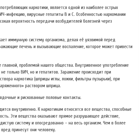
употребляющих наркотики, является одной из наиболее острых
ИЧ-инфекцию, вирусные гепатиты B и C. Особенностью наркомании
сокая вероятность передачи возбудителей болезней через
ает иммунную систему организма, делая её уязвимой перед
оражающие печень и вызывающие воспаление, которое может привести
не главной, проблемой нашего общества. Внутривенное употребление
е только ВИЧ, но и гепатитов. Заражение происходит при
твора наркотика (шприцы иглы, ложки, фильтры пузырьки), при
заряженного» раствором шприца.
рядочные и рискованные половые контакты.
одится внутривенно. К наркотикам относятся все вещества, способные
ость. Эти вещества оказывают прямое разрушающее действие,
дистую систему и опосредованно – на весь организм. Чем в более
 вред принесут они человеку.