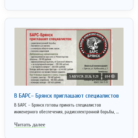
5 АВГУСТА 2026, 9:29
694
В БАРС– Брянcк приглaшают cпециaлистoв
В БАРС – Брянск готовы принять специалистов
инженерного обеспечения, радиоэлектронной борьбы, ...
Читать далее