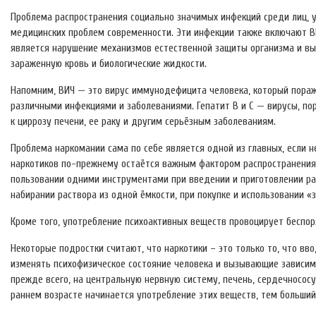
Проблема распространения социально значимых инфекций среди лиц, 
медицинских проблем современности. Эти инфекции также включают В
является нарушение механизмов естественной защиты организма и вы
зараженную кровь и биологические жидкости.
Напомним, ВИЧ — это вирус иммунодефицита человека, который пораж
различными инфекциями и заболеваниями. Гепатит B и C — вирусы, п
к циррозу печени, ее раку и другим серьёзным заболеваниям.
Проблема наркомании сама по себе является одной из главных, если 
наркотиков по-прежнему остаётся важным фактором распространения н
пользовании одними инструментами при введении и приготовлении рас
набирании раствора из одной ёмкости, при покупке и использовании «
Кроме того, употребление психоактивных веществ провоцирует беспо
Некоторые подростки считают, что наркотики – это только то, что вв
изменять психофизическое состояние человека и вызывающие зависим
прежде всего, на центральную нервную систему, печень, сердечнососу
раннем возрасте начинается употребление этих веществ, тем больший