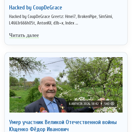
Hacked by CoupDeGrace
Hacked by CoupDeGrace Greetz: Hmei7, BrokenPipe, SimSimi,
L4663r666h05t, AntonKil, d3b~x, Index ...
Читать далее
6 АВГУСТА 2026, 18:42
540
Умер участник Великой Отечественной войны
Ющенко Фёдор Иванович