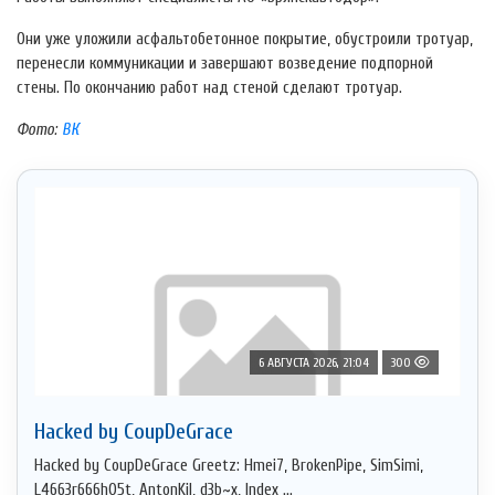
Они уже уложили асфальтобетонное покрытие, обустроили тротуар,
перенесли коммуникации и завершают возведение подпорной
стены. По окончанию работ над стеной сделают тротуар.
Фото:
ВК
6 АВГУСТА 2026, 21:04
300
Hacked by CoupDeGrace
Hacked by CoupDeGrace Greetz: Hmei7, BrokenPipe, SimSimi,
L4663r666h05t, AntonKil, d3b~x, Index ...