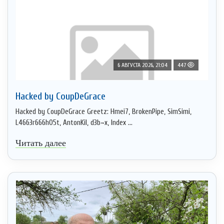
6 АВГУСТА 2026, 21:04
447
Hacked by CoupDeGrace
Hacked by CoupDeGrace Greetz: Hmei7, BrokenPipe, SimSimi,
L4663r666h05t, AntonKil, d3b~x, Index ...
Читать далее