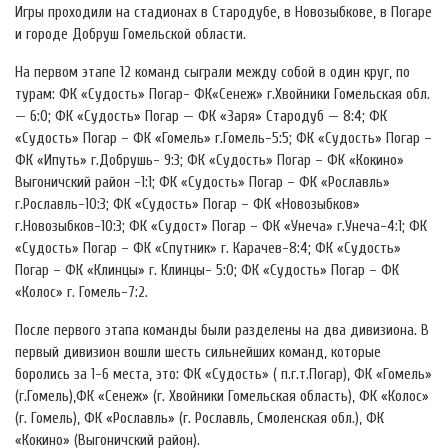
Игры проходили на стадионах в Стародубе, в Новозыбкове, в Погаре
и городе Добруш Гомельской области.
На первом этапе 12 команд сыграли между собой в один круг, по
турам: ФК «Судость» Погар- ФК«Сенеж» г.Хвойники Гомельская обл.
— 6:0; ФК «Судость» Погар — ФК «Заря» Стародуб — 8:4; ФК
«Судость» Погар – ФК «Гомель» г.Гомель-5:5; ФК «Судость» Погар –
ФК «Ипуть» г.Добрушь- 9:3; ФК «Судость» Погар – ФК «Кокино»
Выгоничский район -1:1; ФК «Судость» Погар – ФК «Рославль»
г.Рославль-10:3; ФК «Судость» Погар – ФК «Новозыбков»
г.Новозыбков-10:3; ФК «Судост» Погар – ФК «Унеча» г.Унеча-4:1; ФК
«Судость» Погар – ФК «Спутник» г. Карачев-8:4; ФК «Судость»
Погар – ФК «Клинцы» г. Клинцы- 5:0; ФК «Судость» Погар – ФК
«Колос» г. Гомель-7:2.
После первого этапа команды были разделены на два дивизиона. В
первый дивизион вошли шесть сильнейших команд, которые
боролись за 1-6 места, это: ФК «Судость» ( п.г.т.Погар), ФК «Гомель»
(г.Гомель),ФК «Сенеж» (г. Хвойники Гомельская область), ФК «Колос»
(г. Гомель), ФК «Рославль» (г. Рославль, Смоленская обл.), ФК
«Кокино» (Выгоничский район).