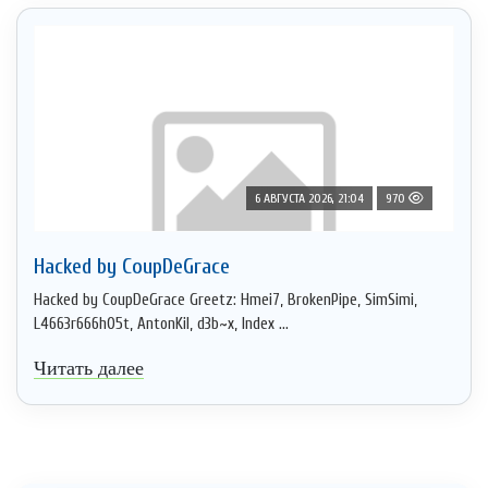
6 АВГУСТА 2026, 21:04
970
Hacked by CoupDeGrace
Hacked by CoupDeGrace Greetz: Hmei7, BrokenPipe, SimSimi,
L4663r666h05t, AntonKil, d3b~x, Index ...
Читать далее