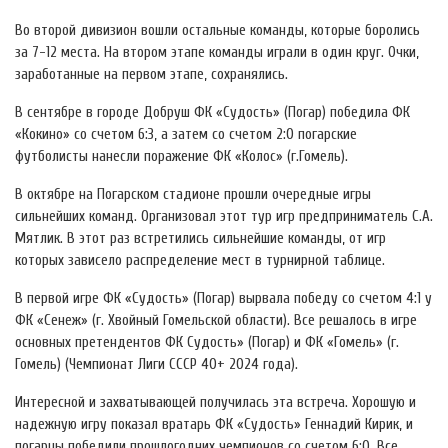
Во второй дивизион вошли остальные команды, которые боролись
за 7-12 места. На втором этапе команды играли в один круг. Очки,
заработанные на первом этапе, сохранялись.
В сентябре в городе Добруш ФК «Судость» (Погар) победила ФК
«Кокино» со счетом 6:3, а затем со счетом 2:0 погарские
футболисты нанесли поражение ФК «Колос» (г.Гомель).
В октябре на Погарском стадионе прошли очередные игры
сильнейших команд. Организовал этот тур игр предприниматель С.А.
Мятлик. В этот раз встретились сильнейшие команды, от игр
которых зависело распределение мест в турнирной таблице.
В первой игре ФК «Судость» (Погар) вырвала победу со счетом 4:1 у
ФК «Сенеж» (г. Хвойный Гомельской области). Все решалось в игре
основных претендентов ФК Судость» (Погар) и ФК «Гомель» (г.
Гомель) (Чемпионат Лиги СССР 40+ 2024 года).
Интересной и захватывающей получилась эта встреча. Хорошую и
надежную игру показал вратарь ФК «Судость» Геннадий Кирик, и
погарцы победили прошлогодних чемпионов со счетом 6:0. Все