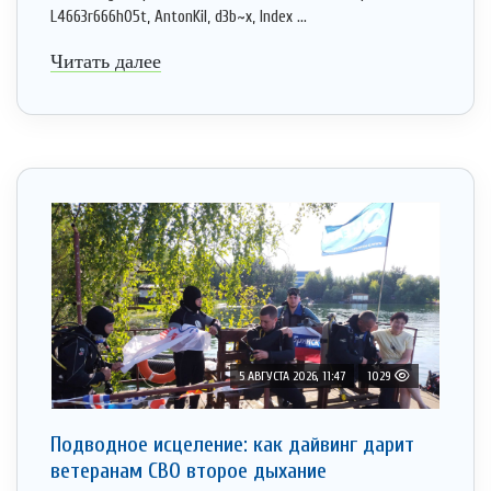
L4663r666h05t, AntonKil, d3b~x, Index ...
Читать далее
5 АВГУСТА 2026, 11:47
1029
Подводное исцеление: как дайвинг дарит
ветеранам СВО второе дыхание