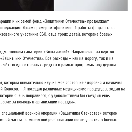
ерации и их семей фонд «Защитники Отечества» продолжает
нослужащим. Ярким примером эффективной работы фонда стала
изованного участника СВО, отца троих детей, ветерана боевых
одмосковном санатории «Вольгинский». Направление на курс он
Защитники Отечества». Все расходы – как на дорогу, так и на
а счёт государственных средств в рамках программы поддержки
ом, который внимательно изучил моё состояние здоровья и назначил
ий Колосов. – Я посещал различные медицинские процедуры, ходил на
наторий очень понравился, с удовольствием бы съездил ещё.
ровне за помощь в организации поездки».
в специальной военной операции «Защитники Отечества» ветеран
ажной частью комплексной реабилитации после участия в боевых