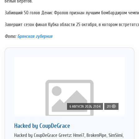
Белых Берегов.
Забивший 50 голов Денис Фролов признан лучшим бомбардиром чемпи
Завершит сезон финал Кубка области 25 октября, в котором встретят
Фото:
Брянская губерния
6 АВГУСТА 2026, 21:04
211
Hacked by CoupDeGrace
Hacked by CoupDeGrace Greetz: Hmei7, BrokenPipe, SimSimi,