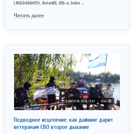
L4663r666h05t, AntonKil, d3b~x, Index ...
Читать далее
5 АВГУСТА 2026, 11:47
1061
Подводное исцеление: как дайвинг дарит
ветеранам СВО второе дыхание