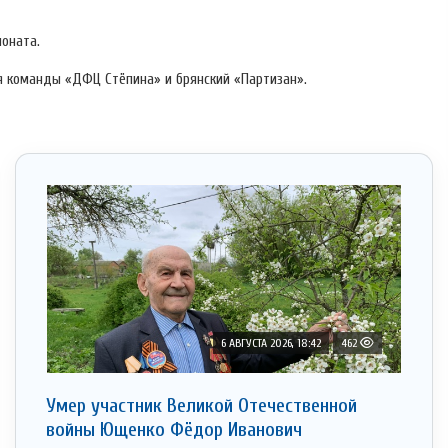
оната.
ся команды «ДФЦ Стёпина» и брянский «Партизан».
6 АВГУСТА 2026, 18:42
462
Умер участник Великой Отечественной
войны Ющенко Фёдор Иванович