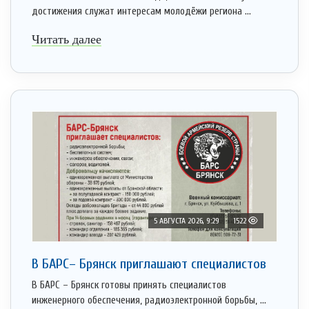
достижения служат интересам молодёжи региона ...
Читать далее
5 АВГУСТА 2026, 9:29
1522
В БАРС– Брянcк приглaшают cпециaлистoв
В БАРС – Брянск готовы принять специалистов
инженерного обеспечения, радиоэлектронной борьбы, ...