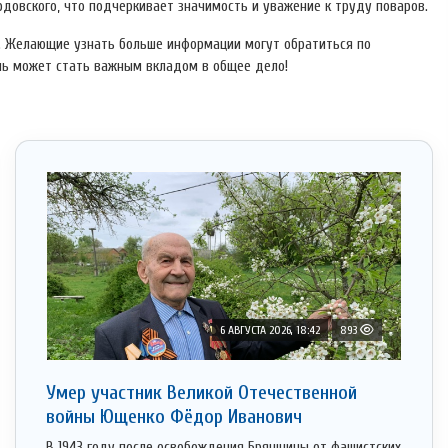
довского, что подчеркивает значимость и уважение к труду поваров.
. Желающие узнать больше информации могут обратиться по
очь может стать важным вкладом в общее дело!
6 АВГУСТА 2026, 18:42
893
Умер участник Великой Отечественной
войны Ющенко Фёдор Иванович
В 1943 году после освобождения Брянщины от фашистских