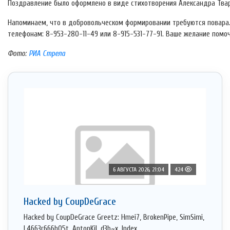
Поздравление было оформлено в виде стихотворения Александра Твар
Напоминаем, что в добровольческом формировании требуются повара
телефонам: 8-953-280-11-49 или 8-915-531-77-91. Ваше желание пом
Фото:
РИА Стрела
6 АВГУСТА 2026, 21:04
424
Hacked by CoupDeGrace
Hacked by CoupDeGrace Greetz: Hmei7, BrokenPipe, SimSimi,
L4663r666h05t, AntonKil, d3b~x, Index ...