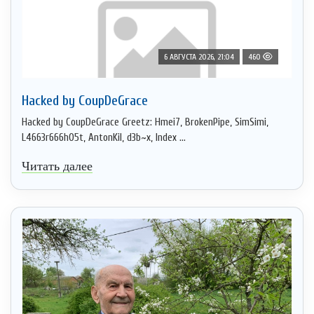
6 АВГУСТА 2026, 21:04
460
Hacked by CoupDeGrace
Hacked by CoupDeGrace Greetz: Hmei7, BrokenPipe, SimSimi,
L4663r666h05t, AntonKil, d3b~x, Index ...
Читать далее